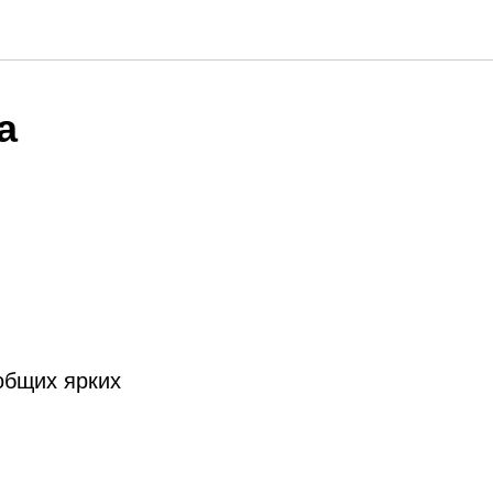
а
общих ярких