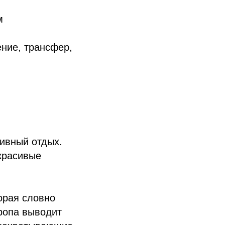
м
ние, трансфер,
тивный отдых.
 красивые
орая словно
ропа выводит