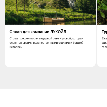
Сплав для компании ЛУКОЙЛ
Ту
Сплав прошел по легендарной реке Чусовой, которая
Еже
славится своими величественными скалами и богатой
зад
историей
вза