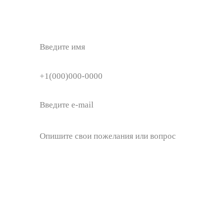
UB TOO GROUP
Люди, проверенные походами.
О компании
Эко-маршруты
Направления
Ural Event
Отзывы
Мото-ниндзя
Блог
+7 (343) 269 89 00
ub2tour@gmail.com