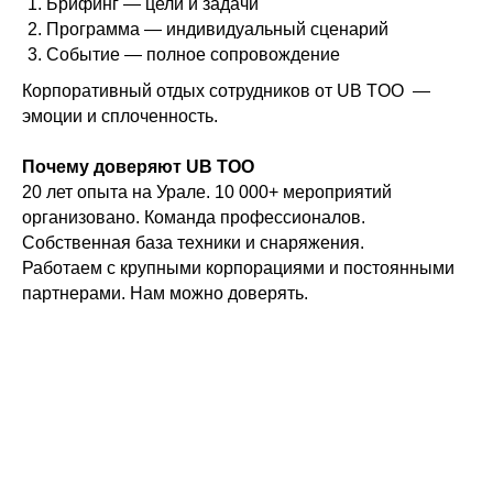
Брифинг — цели и задачи
Программа — индивидуальный сценарий
Событие — полное сопровождение​
Корпоративный отдых сотрудников от UB TOO —
эмоции и сплоченность.
Почему доверяют UB TOO
20 лет опыта на Урале. 10 000+ мероприятий
организовано. Команда профессионалов.
Собственная база техники и снаряжения.
Я даю согласие на обработку моих персональных
данных в соответствии с
Политикой
Работаем с крупными корпорациями и постоянными
конфиденциальности
партнерами. Нам можно доверять.
Хочу получать информацию о новых продуктак и
скидках
Отправить заявку
+7 (343) 269 89 00