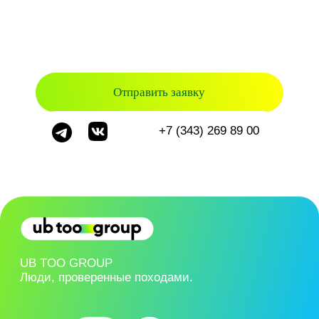
620026, Екатеринбург,
ул. Луначарского 194, офис 511
ООО "Студия Приключений Юбиту"
Политика конфиденциальности