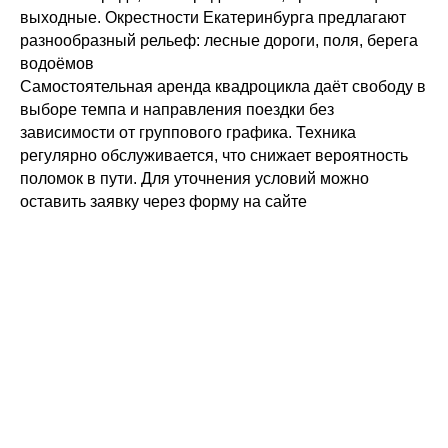
скидках
выходные. Окрестности Екатеринбурга предлагают
разнообразный рельеф: лесные дороги, поля, берега
водоёмов
Отправить заявку
Самостоятельная аренда квадроцикла даёт свободу в
+7 (343) 269 89 00
выборе темпа и направления поездки без
зависимости от группового графика. Техника
регулярно обслуживается, что снижает вероятность
поломок в пути. Для уточнения условий можно
оставить заявку через форму на сайте
UB TOO GROUP
Люди, проверенные походами.
О компании
Эко-маршруты
Направления
Ural Event
Отзывы
Мото-ниндзя