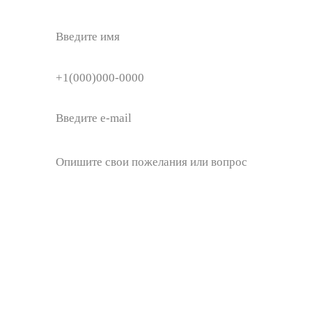
Блог
+7 (343) 269 89 00
ub2tour@gmail.com
620026, Екатеринбург,
ул. Луначарского 194, офис 511
ООО "Студия Приключений Юбиту"
Политика конфиденциальности