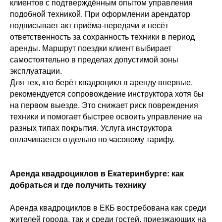
клиентов с подтверждённым опытом управления
подобной техникой. При оформлении арендатор
подписывает акт приёма-передачи и несёт
ОСТАЛИСЬ ВОПРОСЫ?
ответственность за сохранность техники в период
ЗАПОЛНИТЕ ФОРМУ,
аренды. Маршрут поездки клиент выбирает
А МЫ ВАМ ПЕРЕЗВОНИМ.
самостоятельно в пределах допустимой зоны
эксплуатации.
Для тех, кто берёт квадроцикл в аренду впервые,
рекомендуется сопровождение инструктора хотя бы
на первом выезде. Это снижает риск повреждения
техники и помогает быстрее освоить управление на
разных типах покрытия. Услуга инструктора
оплачивается отдельно по часовому тарифу.
Аренда квадроциклов в Екатеринбурге: как
добраться и где получить технику
Я даю согласие на обработку моих персональных
данных в соответствии с
Политикой
конфиденциальности
Аренда квадроциклов в ЕКБ востребована как среди
Хочу получать информацию о новых продуктак и
жителей города, так и среди гостей, приезжающих на